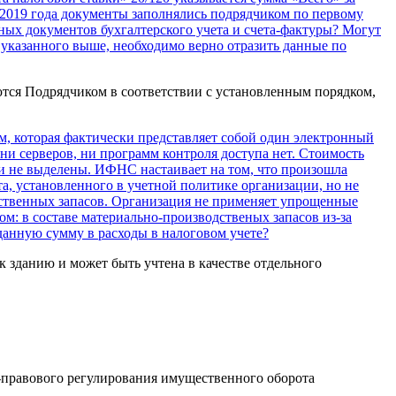
е 2019 года документы заполнялись подрядчиком по первому
ных документов бухгалтерского учета и счета-фактуры? Могут
 указанного выше, необходимо верно отразить данные по
тся Подрядчиком в соответствии с установленным порядком,
м, которая фактически представляет собой один электронный
ни серверов, ни программ контроля доступа нет. Стоимость
ти не выделены. ИФНС настаивает на том, что произошла
а, установленного в учетной политике организации, но не
одственных запасов. Организация не применяет упрощенные
ом: в составе материально-производственых запасов из-за
данную сумму в расходы в налоговом учете?
 зданию и может быть учтена в качестве отдельного
правового регулирования имущественного оборота