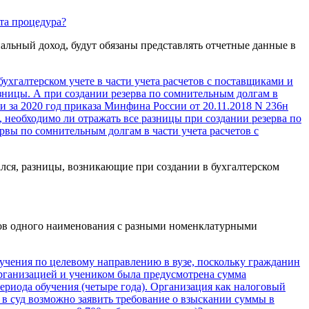
эта процедура?
альный доход, будут обязаны представлять отчетные данные в
ухгалтерском учете в части учета расчетов с поставщиками и
азницы. А при создании резерва по сомнительным долгам в
и за 2020 год приказа Минфина России от 20.11.2018 N 236н
 необходимо ли отражать все разницы при создании резерва по
вы по сомнительным долгам в части учета расчетов с
лся, разницы, возникающие при создании в бухгалтерском
аров одного наименования с разными номенклатурными
бучения по целевому направлению в вузе, поскольку гражданин
организацией и учеником была предусмотрена сумма
ериода обучения (четыре года). Организация как налоговый
 в суд возможно заявить требование о взыскании суммы в