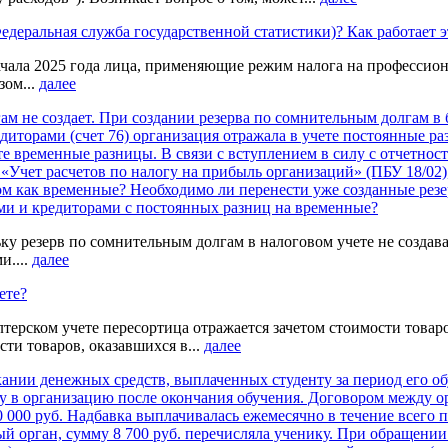
Федеральная служба государственной статистики)? Как работает 
ачала 2025 года лица, применяющие режим налога на профессион
зом...
далее
м не создает. При создании резерва по сомнительным долгам в б
едиторами (счет 76) организация отражала в учете постоянные р
те временные разницы. В связи с вступлением в силу с отчетност
Учет расчетов по налогу на прибыль организаций» (ПБУ 18/02),
 как временные? Необходимо ли перенести уже созданные резер
ми и кредиторами с постоянных разниц на временные?
у резерв по сомнительным долгам в налоговом учете не создава
и....
далее
ете?
лтерском учете пересортица отражается зачетом стоимости тов
ти товаров, оказавшихся в...
далее
кании денежных средств, выплаченных студенту за период его о
тву в организацию после окончания обучения. Договором между 
 000 руб. Надбавка выплачивалась ежемесячно в течение всего п
ый орган, сумму 8 700 руб. перечисляла ученику. При обращении