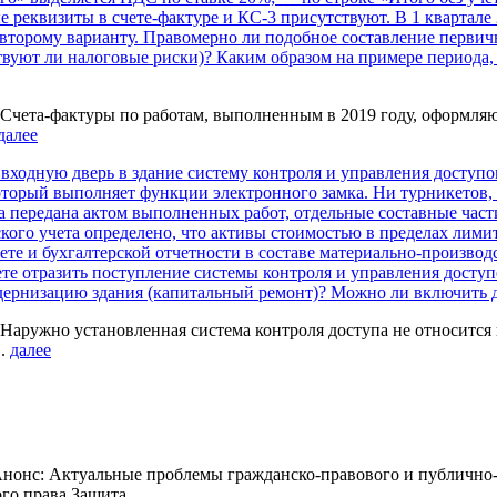
ые реквизиты в счете-фактуре и КС-3 присутствуют. В 1 квартал
 второму варианту. Правомерно ли подобное составление первич
вуют ли налоговые риски)? Каким образом на примере периода,
чета-фактуры по работам, выполненным в 2019 году, оформляю
далее
входную дверь в здание систему контроля и управления доступо
оторый выполняет функции электронного замка. Ни турникетов, 
ла передана актом выполненных работ, отдельные составные час
кого учета определено, что активы стоимостью в пределах лимит
учете и бухгалтерской отчетности в составе материально-произв
ете отразить поступление системы контроля и управления доступ
одернизацию здания (капитальный ремонт)? Можно ли включить 
ружно установленная система контроля доступа не относится к
..
далее
нонс: Актуальные проблемы гражданско-правового и публично-
о права Защита ...