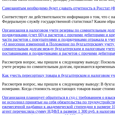
Cамозанятым необходимо будет сдавать отчетность в Росстат (
Соответствует ли действительности информация о том, что с н
Федеральную службу государственной статистики? Каким обра
Организация в налоговом учете резервы по сомнительным долга
подрядчиками (счет 60) и расчетов с прочими дебиторами и кр
части расчетов с покупателями и подрядчиками отражала в уче
«О внесении изменений в Положение по бухгалтерскому учету «
сомнительным долгам между бухгалтерским и налоговым учетом
поставщиками и подрядчиками и расчетов с прочими дебитора
Рассмотрев вопрос, мы пришли к следующему выводу: Поскольк
учете резерва по сомнительным долгам, признаются временным
Как учесть пересортицу товара в бухгалтерском и налоговом уч
Рассмотрев вопрос, мы пришли к следующему выводу: В бухга
номерами. Когда стоимость недостающих товаров выше стоимос
Организация планирует обратиться в суд с требованием о взыс
не исполнил принятые на себя обязательства по трудоустройс
ежемесячной надбавки к академической стипендии в размере 10
агент перечисляла сумму НДФЛ в размере 1 300 руб. в налогов