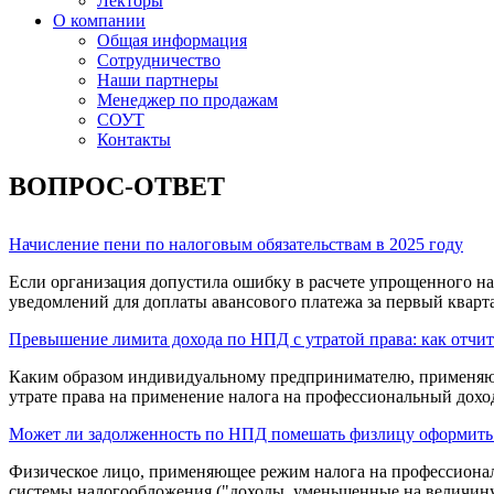
Лекторы
О компании
Общая информация
Сотрудничество
Наши партнеры
Менеджер по продажам
СОУТ
Контакты
ВОПРОС-ОТВЕТ
Начисление пени по налоговым обязательствам в 2025 году
Если организация допустила ошибку в расчете упрощенного нал
уведомлений для доплаты авансового платежа за первый кварта
Превышение лимита дохода по НПД с утратой права: как отчит
Каким образом индивидуальному предпринимателю, применяюще
утрате права на применение налога на профессиональный доход
Может ли задолженность по НПД помешать физлицу оформить
Физическое лицо, применяющее режим налога на профессиона
системы налогообложения ("доходы, уменьшенные на величину р