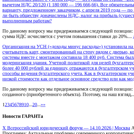
вычетом НДС 20/120 (1 180 000 — 196 666,66). Все обязательн
варианту, предложенному заказчиком, с апреля 2019 года — по
ли быть обществу доначислены НДС, налог на прибыль (сущест
выполненным работам?
По данному вопросу мы придерживаемся следующей позиции: С
сумма НДС исчисляется с учетом повышения ставки до 20%....
Организация на УСН («доходы минус расходы») установила на 
считыватель карт, смонтированный на стену рядом с дверью, к
системы вместе с монтажом составила 18 400 руб. Система бы
модернизация здания. Учетной политикой для целей бухгалтерс
более 40 000 рублей за единицу, отражаются в бухгалтерском 
способы ведения бухгалтерского учета. Как в бухгалтерском уч
низкой стоимости как отдельное основное средство или как м
По данному вопросу мы придерживаемся следующей позиции: На
созданного (приобретенного объекта). Поэтому, на наш взгляд,.
1
2
3
4
5
6
7
8
9
10
...
20
...
»
»
Новости ГАРАНТа
Х Всероссийский юридический форум — 14.10.2026 | Москва
А
Программа: Актуальные проблемы современного корпоративног