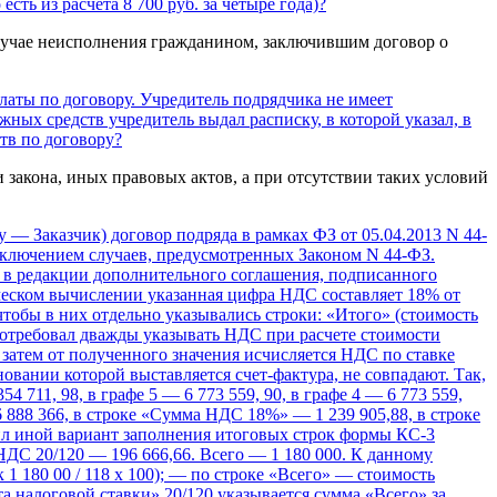
сть из расчета 8 700 руб. за четыре года)?
в случае неисполнения гражданином, заключившим договор о
латы по договору. Учредитель подрядчика не имеет
ных средств учредитель выдал расписку, в которой указал, в
тв по договору?
 закона, иных правовых актов, а при отсутствии таких условий
 — Заказчик) договор подряда в рамках ФЗ от 05.04.2013 N 44-
 исключением случаев, предусмотренных Законом N 44-ФЗ.
ра в редакции дополнительного соглашения, подписанного
ическом вычислении указанная цифра НДС составляет 18% от
чтобы в них отдельно указывались строки: «Итого» (стоимость
потребовал дважды указывать НДС при расчете стоимости
затем от полученного значения исчисляется НДС по ставке
сновании которой выставляется счет-фактура, не совпадают. Так,
54 711, 98, в графе 5 — 6 773 559, 90, в графе 4 — 6 773 559,
6 888 366, в строке «Сумма НДС 18%» — 1 239 905,88, в строке
жил иной вариант заполнения итоговых строк формы КС-3
. НДС 20/120 — 196 666,66. Всего — 1 180 000. К данному
1 180 00 / 118 х 100); — по строке «Всего» — стоимость
 налоговой ставки» 20/120 указывается сумма «Всего» за