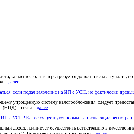
ога, завысив его, и теперь требуется дополнительная уплата, в
л...
далее
аться, если подал заявление на ИП с УСН, но фактически превы
му упрощенную систему налогообложения, следует предоставит
 (НПД) в связи...
далее
 ИП с УСН? Какие существуют нормы, запрещающие регистрац
льный доход, планирует осуществить регистрацию в качестве 
асходов"). Возникает вопрос о том, может...
далее