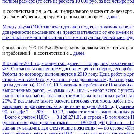
полном размере (то есть из расчета 10 000 руб. за все четыре г
В соответствии с ч. 6 ст. 56 Федерального закона от 29 дека
целевом обучении, предусмотренных договором...
далее
Между двумя ООО заключен договор подряда, заказчик передал
доверенности последнего на представительство от его имени и
счет какого именно обязательства им получены денежные средс
Согласно ст. 309 ГК РФ обязательства должны исполняться над
и требований - в соответствии с...
далее
В октябре 2018 года общество (далее — Подрядчик) заключило 
ФЗ. Согласно заключенному договору цена на период его дейст
Работы по договору выполняются в 2019 году. Цена работ в до
сторонами в 2019 году, указаны цена договора и НДС в цифра
цены договора). С 01.01.19 Заказчик потребовал от Подрядчика
выполненных работ), «Сумма НДС 18%», «Работ всего с учето
выполненных работ: вначале стоимость выполненных работ за 
20%. В результате такого расчета итоговая стоимость работ по 
например, в документах за один из периодов (2019 год) указано: 
90, в графе 7 — 20%; — КС-3, графа стоимость выполненных раб
«Всего с учетом НДС» — 8 128 271,88, в строке «В том числе 
(условно твердая цена контракта — 1 180 000 руб.): Итого — 1
варианту заказчик дал следующие пояснения: — по строке «Ито
выполненных работ с учетом НДС; — из суммы по строке «Всего