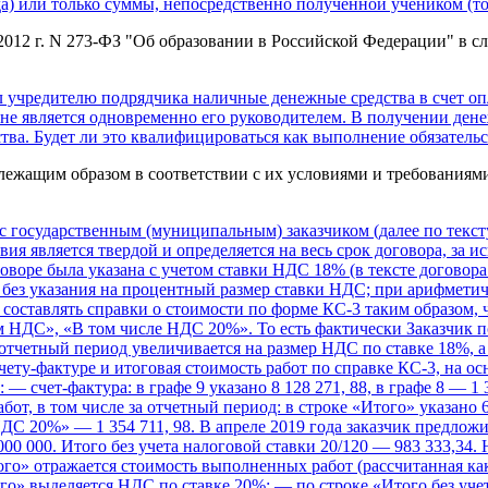
ода) или только суммы, непосредственно полученной учеником (то е
бря 2012 г. N 273-ФЗ "Об образовании в Российской Федерации" 
 учредителю подрядчика наличные денежные средства в счет оп
 не является одновременно его руководителем. В получении денеж
тва. Будет ли это квалифицироваться как выполнение обязательс
лежащим образом в соответствии с их условиями и требованиями
с государственным (муниципальным) заказчиком (далее по тексту
вия является твердой и определяется на весь срок договора, за
говоре была указана с учетом ставки НДС 18% (в тексте догово
х без указания на процентный размер ставки НДС; при арифмет
 составлять справки о стоимости по форме КС-3 таким образом, 
м НДС», «В том числе НДС 20%». То есть фактически Заказчик 
отчетный период увеличивается на размер НДС по ставке 18%, а 
счету-фактуре и итоговая стоимость работ по справке КС-3, на о
— счет-фактура: в графе 9 указано 8 128 271, 88, в графе 8 — 1 3
от, в том числе за отчетный период: в строке «Итого» указано 
НДС 20%» — 1 354 711, 98. В апреле 2019 года заказчик предло
 000 000. Итого без учета налоговой ставки 20/120 — 983 333,34
го» отражается стоимость выполненных работ (рассчитанная как 
» выделяется НДС по ставке 20%; — по строке «Итого без учета